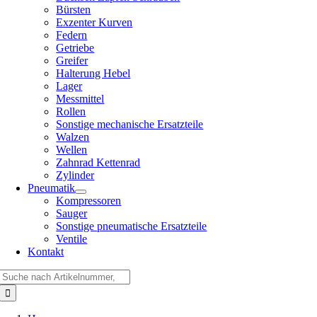
Bürsten
Exzenter Kurven
Federn
Getriebe
Greifer
Halterung Hebel
Lager
Messmittel
Rollen
Sonstige mechanische Ersatzteile
Walzen
Wellen
Zahnrad Kettenrad
Zylinder
Pneumatik
Kompressoren
Sauger
Sonstige pneumatische Ersatzteile
Ventile
Kontakt
Suche
nach: