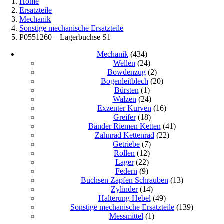
Home
Ersatzteile
Mechanik
Sonstige mechanische Ersatzteile
P0551260 – Lagerbuchse S1
Mechanik
(434)
Wellen
(24)
Bowdenzug
(2)
Bogenleitblech
(20)
Bürsten
(1)
Walzen
(24)
Exzenter Kurven
(16)
Greifer
(18)
Bänder Riemen Ketten
(41)
Zahnrad Kettenrad
(22)
Getriebe
(7)
Rollen
(12)
Lager
(22)
Federn
(9)
Buchsen Zapfen Schrauben
(13)
Zylinder
(14)
Halterung Hebel
(49)
Sonstige mechanische Ersatzteile
(139)
Messmittel
(1)