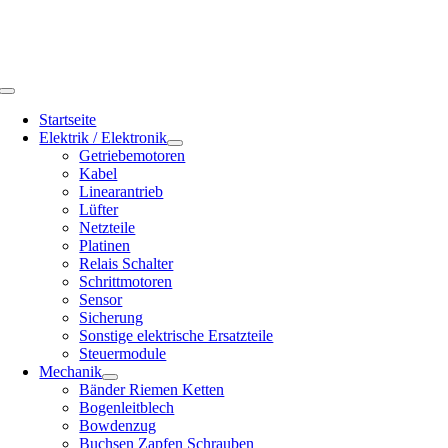
Zum
Inhalt
springen
Toggle
Navigation
Startseite
Elektrik / Elektronik
Getriebemotoren
Kabel
Linearantrieb
Lüfter
Netzteile
Platinen
Relais Schalter
Schrittmotoren
Sensor
Sicherung
Sonstige elektrische Ersatzteile
Steuermodule
Mechanik
Bänder Riemen Ketten
Bogenleitblech
Bowdenzug
Buchsen Zapfen Schrauben